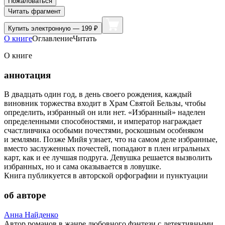
Пожаловаться
Читать фрагмент
Купить
электронную — 199 ₽
О книге
Оглавление
Читать
О книге
аннотация
В двадцать один год, в день своего рождения, каждый
виновник торжества входит в Храм Святой Бельзы, чтобы
определить, избранный он или нет. «Избранный» наделен
определенными способностями, и император награждает
счастливчика особыми почестями, роскошным особняком
и землями. Позже Мийя узнает, что на самом деле избранные,
вместо заслуженных почестей, попадают в плен игральных
карт, как и ее лучшая подруга. Девушка решается вызволить
избранных, но и сама оказывается в ловушке.
Книга публикуется в авторской орфографии и пунктуации
об авторе
Анна Найденко
Автор романов в жанре любовного фэнтези с детективными