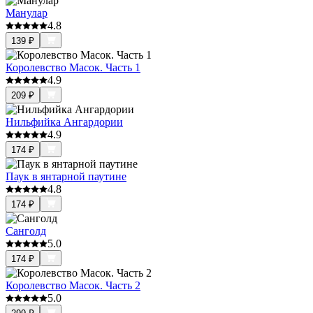
Манулар
4.8
139
₽
Королевство Масок. Часть 1
4.9
209
₽
Нильфийка Ангардории
4.9
174
₽
Паук в янтарной паутине
4.8
174
₽
Санголд
5.0
174
₽
Королевство Масок. Часть 2
5.0