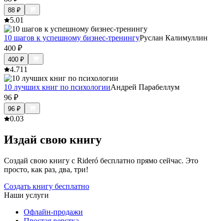
88
₽
5.0
1
10 шагов к успешному бизнес-тренингу
Руслан Калимуллин
400
₽
400
₽
4.7
11
10 лучших книг по психологии
Андрей Парабеллум
96
₽
96
₽
0.0
3
Издай свою книгу
Создай свою книгу с Rideró бесплатно прямо сейчас. Это
просто, как раз, два, три!
Создать книгу бесплатно
Наши услуги
Офлайн-продажи
Простая верстка