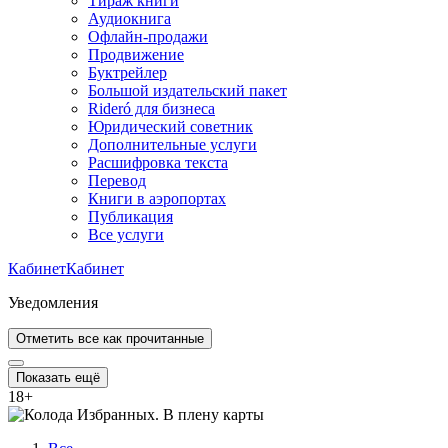
Тираж книги
Аудиокнига
Офлайн-продажи
Продвижение
Буктрейлер
Большой издательский пакет
Rideró для бизнеса
Юридический советник
Дополнительные услуги
Расшифровка текста
Перевод
Книги в аэропортах
Публикация
Все услуги
Кабинет
Кабинет
Уведомления
Отметить все как прочитанные
Показать ещё
18
+