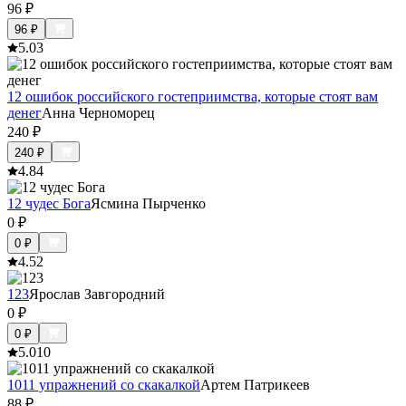
96
₽
96
₽
5.0
3
12 ошибок российского гостеприимства, которые стоят вам
денег
Анна Черноморец
240
₽
240
₽
4.8
4
12 чудес Бога
Ясмина Пырченко
0
₽
0
₽
4.5
2
123
Ярослав Завгородний
0
₽
0
₽
5.0
10
1011 упражнений со скакалкой
Артем Патрикеев
88
₽