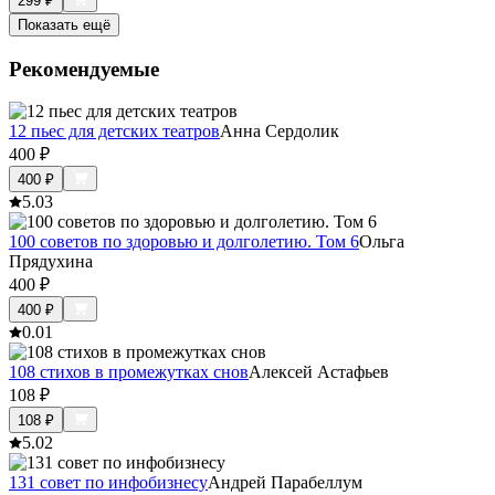
299
₽
Показать ещё
Рекомендуемые
12 пьес для детских театров
Анна Сердолик
400
₽
400
₽
5.0
3
100 советов по здоровью и долголетию. Том 6
Ольга
Прядухина
400
₽
400
₽
0.0
1
108 стихов в промежутках снов
Алексей Астафьев
108
₽
108
₽
5.0
2
131 совет по инфобизнесу
Андрей Парабеллум