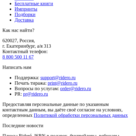
Бесплатные книги
Импринты
Подборки
Доставка
Как нас найти?
620027
,
Россия
,
г. Екатеринбург, а/я 313
Контактный телефон
:
8 800 500 11 67
Написать нам
Поддержка
:
support@ridero.ru
Печать тиража
:
print@ridero.ru
Вопросы по услугам
:
order@ridero.ru
PR
:
pr@ridero.ru
Предоставляя персональные данные по указанным
контактным данным, вы даёте своё согласие на условиях,
определенных
Политикой обработки персональных данных
Последние новости
Плюсы Rideró, ISBN в подарок, буктрейлеры, вебинары