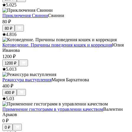
5.0
25
Приключения Свинни
Свинни
80
₽
80
₽
4.8
16
Котоведение. Причины поведения кошек и коррекция
Юлия
Иванова
1200
₽
1200
₽
5.0
13
Режиссура выступления
Мария Бархатнова
400
₽
400
₽
5.0
3
Применение гистограмм в управлении качеством
Валентин
Арьков
0
₽
0
₽