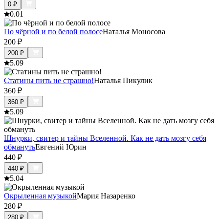
0
₽
0.0
1
По чёрной и по белой полосе
Наталья Моносова
200
₽
200
₽
5.0
9
Статины пить не страшно!
Наталья Пикулик
360
₽
360
₽
5.0
9
Шнурки, свитер и тайны Вселенной. Как не дать мозгу себя
обмануть
Евгений Юрин
440
₽
440
₽
5.0
4
Окрыленная музыкой
Мария Назаренко
280
₽
280
₽