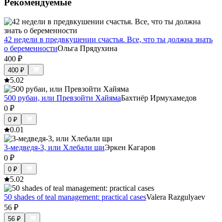
Рекомендуемые
42 недели в предвкушении счастья. Все, что ты должна знать
о беременности
Ольга Прядухина
400
₽
400
₽
5.0
2
500 рубаи, или Превзойти Хайяма
Бахтиёр Ирмухамедов
0
₽
0
₽
0.0
1
3-медведя-3, или Хлебали щи
Эркен Кагаров
0
₽
0
₽
5.0
2
50 shades of teal management: practical cases
Valera Razgulyaev
56
₽
56
₽