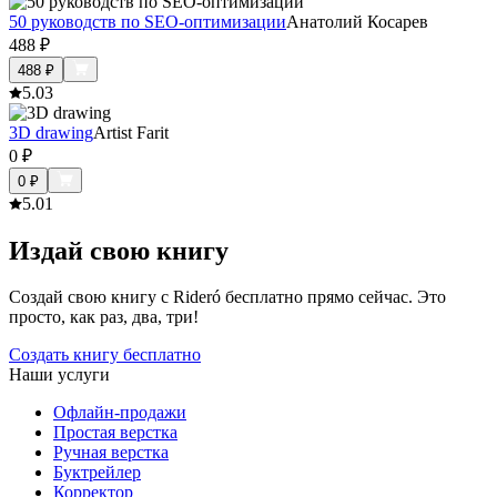
50 руководств по SEO-оптимизации
Анатолий Косарев
488
₽
488
₽
5.0
3
3D drawing
Artist Farit
0
₽
0
₽
5.0
1
Издай свою книгу
Создай свою книгу с Rideró бесплатно прямо сейчас. Это
просто, как раз, два, три!
Создать книгу бесплатно
Наши услуги
Офлайн-продажи
Простая верстка
Ручная верстка
Буктрейлер
Корректор