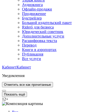
Тираж книги
Аудиокнига
Офлайн-продажи
Продвижение
Буктрейлер
Большой издательский пакет
Rideró для бизнеса
Юридический советник
Дополнительные услуги
Расшифровка текста
Перевод
Книги в аэропортах
Публикация
Все услуги
Кабинет
Кабинет
Уведомления
Отметить все как прочитанные
Показать ещё
12
+