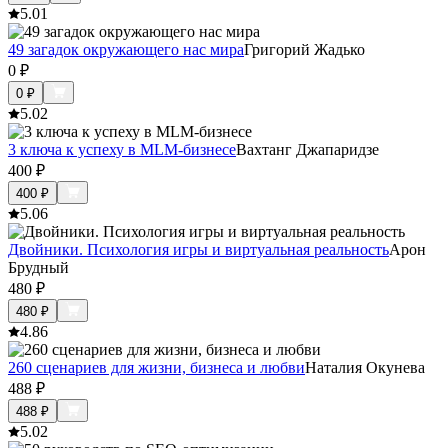
5.0
1
49 загадок окружающего нас мира
Григорий Жадько
0
₽
0
₽
5.0
2
3 ключа к успеху в MLM-бизнесе
Вахтанг Джапаридзе
400
₽
400
₽
5.0
6
Двойники. Психология игры и виртуальная реальность
Арон
Брудный
480
₽
480
₽
4.8
6
260 сценариев для жизни, бизнеса и любви
Наталия Окунева
488
₽
488
₽
5.0
2