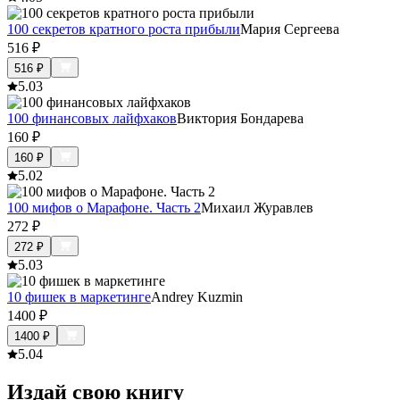
100 секретов кратного роста прибыли
Мария Сергеева
516
₽
516
₽
5.0
3
100 финансовых лайфхаков
Виктория Бондарева
160
₽
160
₽
5.0
2
100 мифов о Марафоне. Часть 2
Михаил Журавлев
272
₽
272
₽
5.0
3
10 фишек в маркетинге
Andrey Kuzmin
1400
₽
1400
₽
5.0
4
Издай свою книгу