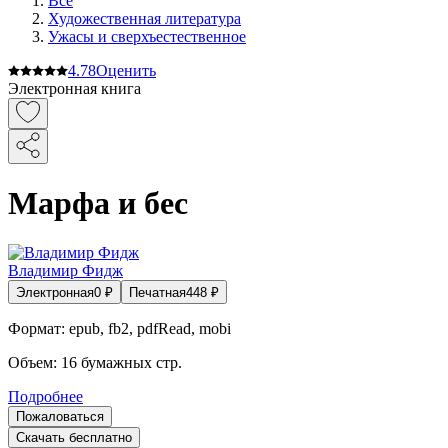
Все
Художественная литература
Ужасы и сверхъестественное
4.7
8
Оценить
Электронная книга
Марфа и бес
Владимир Фидж
Электронная
0
₽
Печатная
448
₽
Формат:
epub, fb2, pdfRead, mobi
Объем:
16
бумажных стр.
Подробнее
Пожаловаться
Скачать бесплатно