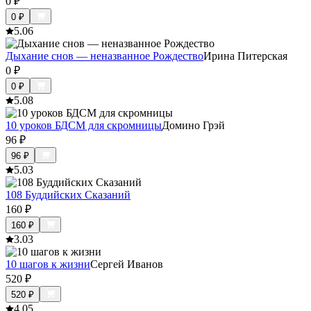
0
₽
0
₽
5.0
6
Дыхание снов — неназванное Рождество
Ирина Питерская
0
₽
0
₽
5.0
8
10 уроков БДСМ для скромницы
Домино Грэй
96
₽
96
₽
5.0
3
108 Буддийских Сказаний
160
₽
160
₽
3.0
3
10 шагов к жизни
Сергей Иванов
520
₽
520
₽
4.0
5