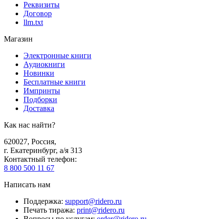
Реквизиты
Договор
llm.txt
Магазин
Электронные книги
Аудиокниги
Новинки
Бесплатные книги
Импринты
Подборки
Доставка
Как нас найти?
620027
,
Россия
,
г. Екатеринбург, а/я 313
Контактный телефон
:
8 800 500 11 67
Написать нам
Поддержка
:
support@ridero.ru
Печать тиража
:
print@ridero.ru
Вопросы по услугам
:
order@ridero.ru