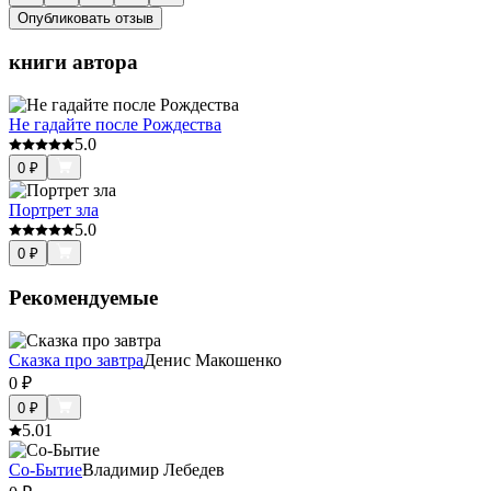
Опубликовать отзыв
книги автора
Не гадайте после Рождества
5.0
0
₽
Портрет зла
5.0
0
₽
Рекомендуемые
Сказка про завтра
Денис Макошенко
0
₽
0
₽
5.0
1
Со-Бытие
Владимир Лебедев