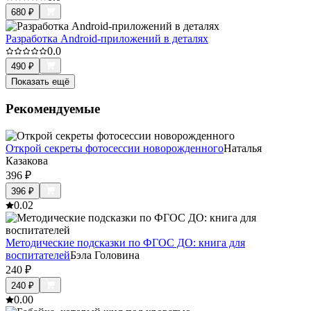
680
₽
Разработка Android-приложений в деталях
0.0
490
₽
Показать ещё
Рекомендуемые
Открой секреты фотосессии новорожденного
Наталья
Казакова
396
₽
396
₽
0.0
2
Методические подсказки по ФГОС ДО: книга для
воспитателей
Бэла Головина
240
₽
240
₽
0.0
0