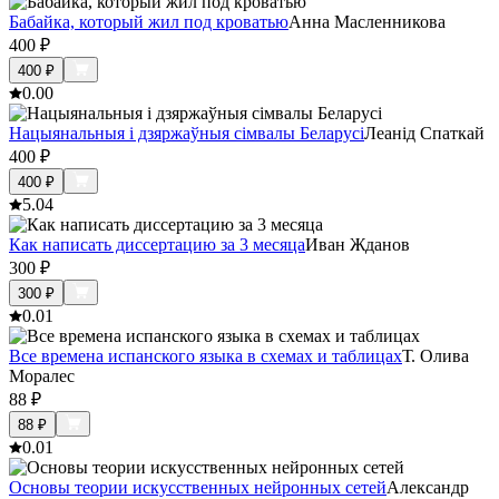
Бабайка, который жил под кроватью
Анна Масленникова
400
₽
400
₽
0.0
0
Нацыянальныя і дзяржаўныя сімвалы Беларусі
Леанід Спаткай
400
₽
400
₽
5.0
4
Как написать диссертацию за 3 месяца
Иван Жданов
300
₽
300
₽
0.0
1
Все времена испанского языка в схемах и таблицах
Т. Олива
Моралес
88
₽
88
₽
0.0
1
Основы теории искусственных нейронных сетей
Александр