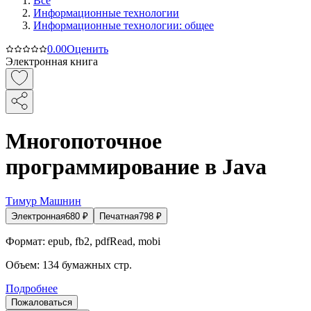
Все
Информационные технологии
Информационные технологии: общее
0.0
0
Оценить
Электронная книга
Многопоточное
программирование в Java
Тимур Машнин
Электронная
680
₽
Печатная
798
₽
Формат:
epub, fb2, pdfRead, mobi
Объем:
134
бумажных стр.
Подробнее
Пожаловаться