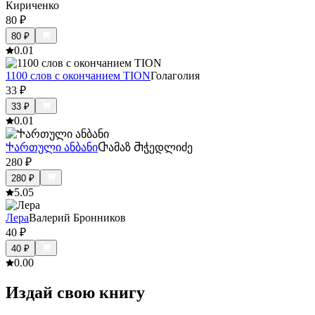
Кириченко
80
₽
80
₽
0.0
1
1100 слов с окончанием TION
Голаголия
33
₽
33
₽
0.0
1
Ⴕართული ანბანი
Ⴇამაზ Ⴋჭედლიძე
280
₽
280
₽
5.0
5
Лера
Валерий Бронников
40
₽
40
₽
0.0
0
Издай свою книгу