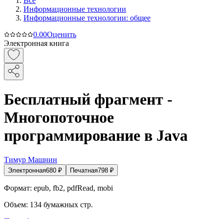
Все
Информационные технологии
Информационные технологии: общее
0.0
0
Оценить
Электронная книга
Бесплатный фрагмент -
Многопоточное
программирование в Java
Тимур Машнин
Электронная
680
₽
Печатная
798
₽
Формат:
epub, fb2, pdfRead, mobi
Объем:
134
бумажных стр.