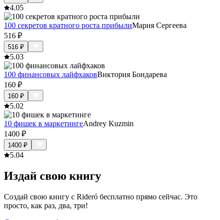
4.0
5
100 секретов кратного роста прибыли
Мария Сергеева
516
₽
516
₽
5.0
3
100 финансовых лайфхаков
Виктория Бондарева
160
₽
160
₽
5.0
2
10 фишек в маркетинге
Andrey Kuzmin
1400
₽
1400
₽
5.0
4
Издай свою книгу
Создай свою книгу с Rideró бесплатно прямо сейчас. Это
просто, как раз, два, три!