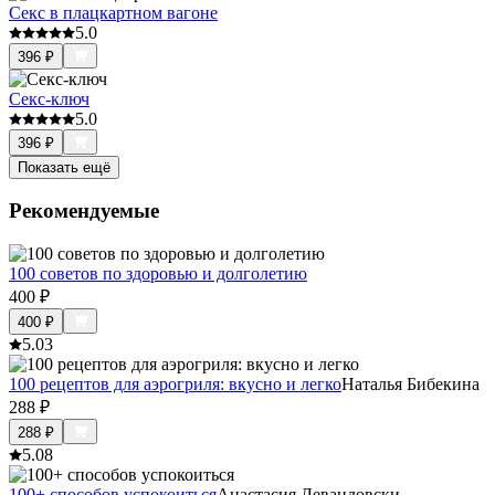
Секс в плацкартном вагоне
5.0
396
₽
Секс-ключ
5.0
396
₽
Показать ещё
Рекомендуемые
100 советов по здоровью и долголетию
400
₽
400
₽
5.0
3
100 рецептов для аэрогриля: вкусно и легко
Наталья Бибекина
288
₽
288
₽
5.0
8
100+ способов успокоиться
Анастасия Левандовски