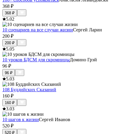
368
₽
368
₽
5.0
2
10 сценариев на все случаи жизни
Сергей Ларин
200
₽
200
₽
5.0
5
10 уроков БДСМ для скромницы
Домино Грэй
96
₽
96
₽
5.0
3
108 Буддийских Сказаний
160
₽
160
₽
3.0
3
10 шагов к жизни
Сергей Иванов
520
₽
520
₽