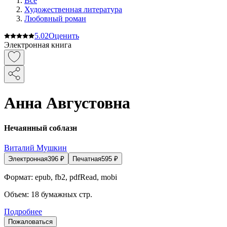
Все
Художественная литература
Любовный роман
5.0
2
Оценить
Электронная книга
Анна Августовна
Нечаянный соблазн
Виталий Мушкин
Электронная
396
₽
Печатная
595
₽
Формат:
epub, fb2, pdfRead, mobi
Объем:
18
бумажных стр.
Подробнее
Пожаловаться