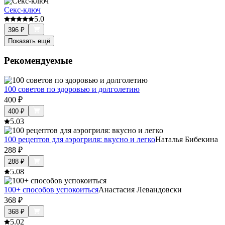
Секс-ключ
5.0
396
₽
Показать ещё
Рекомендуемые
100 советов по здоровью и долголетию
400
₽
400
₽
5.0
3
100 рецептов для аэрогриля: вкусно и легко
Наталья Бибекина
288
₽
288
₽
5.0
8
100+ способов успокоиться
Анастасия Левандовски
368
₽
368
₽
5.0
2