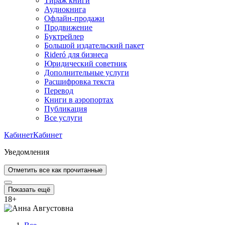
Тираж книги
Аудиокнига
Офлайн-продажи
Продвижение
Буктрейлер
Большой издательский пакет
Rideró для бизнеса
Юридический советник
Дополнительные услуги
Расшифровка текста
Перевод
Книги в аэропортах
Публикация
Все услуги
Кабинет
Кабинет
Уведомления
Отметить все как прочитанные
Показать ещё
18
+