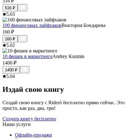
516
₽
516
₽
5.0
3
100 финансовых лайфхаков
Виктория Бондарева
160
₽
160
₽
5.0
2
10 фишек в маркетинге
Andrey Kuzmin
1400
₽
1400
₽
5.0
4
Издай свою книгу
Создай свою книгу с Rideró бесплатно прямо сейчас. Это
просто, как раз, два, три!
Создать книгу бесплатно
Наши услуги
Офлайн-продажи