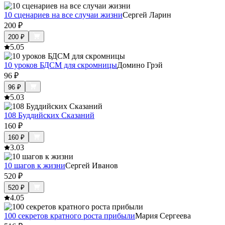
10 сценариев на все случаи жизни
Сергей Ларин
200
₽
200
₽
5.0
5
10 уроков БДСМ для скромницы
Домино Грэй
96
₽
96
₽
5.0
3
108 Буддийских Сказаний
160
₽
160
₽
3.0
3
10 шагов к жизни
Сергей Иванов
520
₽
520
₽
4.0
5
100 секретов кратного роста прибыли
Мария Сергеева