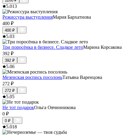
1200
₽
5.0
13
Режиссура выступления
Мария Бархатнова
400
₽
400
₽
5.0
3
Три поросёнка в бизнесе. Сладкое лето
Марина Корсакова
392
₽
392
₽
5.0
6
Мезенская роспись посолонь
Татьяна Варенцова
272
₽
272
₽
5.0
5
Не тот подарок
Ольга Овчинникова
0
₽
0
₽
5.0
18