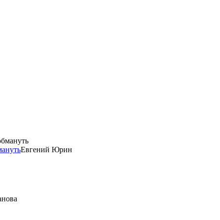
мануть
Евгений Юрин
анова