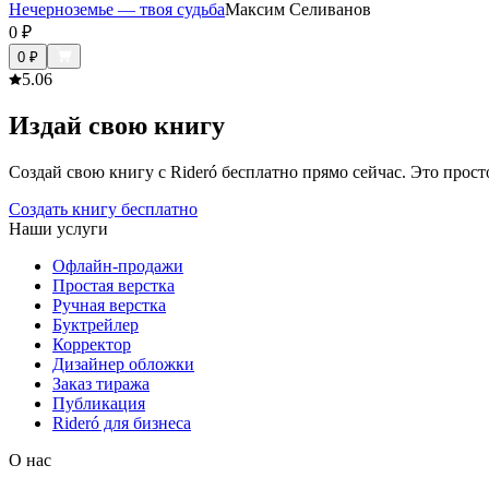
Нечерноземье — твоя судьба
Максим Селиванов
0
₽
0
₽
5.0
6
Издай свою книгу
Создай свою книгу с Rideró бесплатно прямо сейчас. Это просто,
Создать книгу бесплатно
Наши услуги
Офлайн-продажи
Простая верстка
Ручная верстка
Буктрейлер
Корректор
Дизайнер обложки
Заказ тиража
Публикация
Rideró для бизнеса
О нас