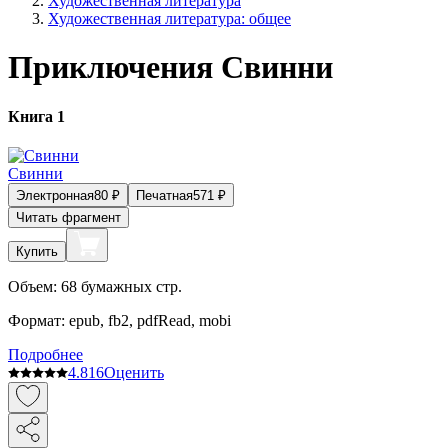
Художественная литература
Художественная литература: общее
Приключения Свинни
Книга 1
Свинни
Электронная
80
₽
Печатная
571
₽
Читать фрагмент
Купить
Объем:
68
бумажных стр.
Формат:
epub, fb2, pdfRead, mobi
Подробнее
4.8
16
Оценить