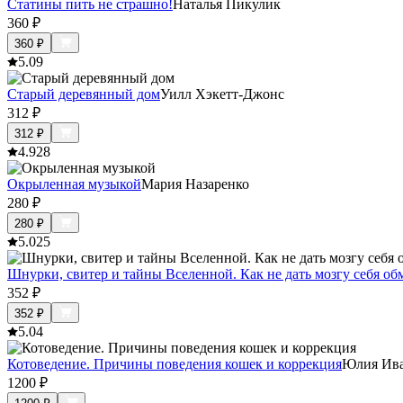
Статины пить не страшно!
Наталья Пикулик
360
₽
360
₽
5.0
9
Старый деревянный дом
Уилл Хэкетт-Джонс
312
₽
312
₽
4.9
28
Окрыленная музыкой
Мария Назаренко
280
₽
280
₽
5.0
25
Шнурки, свитер и тайны Вселенной. Как не дать мозгу себя об
352
₽
352
₽
5.0
4
Котоведение. Причины поведения кошек и коррекция
Юлия Ив
1200
₽