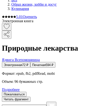
Все
Образ жизни, хобби и досуг
Кулинария
5.0
1
Оценить
Электронная книга
Природные лекарства
Ядвига Всепомощница
Электронная
72
₽
Печатная
594
₽
Формат:
epub, fb2, pdfRead, mobi
Объем:
96
бумажных стр.
Подробнее
Пожаловаться
Читать фрагмент