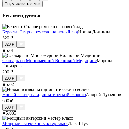
Опубликовать отзыв
Рекомендуемые
Береста. Старое ремесло на новый лад
Ирина Домнина
320
₽
320
₽
5.0
1
Словарь по Многомерной Волновой Медицине
Марина
Гончарова
200
₽
200
₽
5.0
2
Новый взгляд на идиопатический сколиоз
Андрей Лукьянов
600
₽
600
₽
5.0
35
Мощный актёрский мастер-класс
Лара Шум