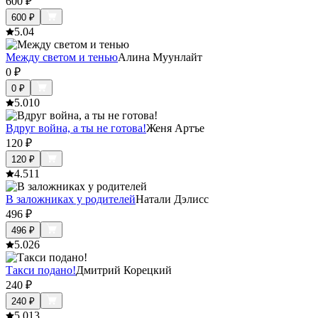
600
₽
600
₽
5.0
4
Между светом и тенью
Алина Муунлайт
0
₽
0
₽
5.0
10
Вдруг война, а ты не готова!
Женя Артъе
120
₽
120
₽
4.5
11
В заложниках у родителей
Натали Дэлисс
496
₽
496
₽
5.0
26
Такси подано!
Дмитрий Корецкий
240
₽
240
₽
5.0
13