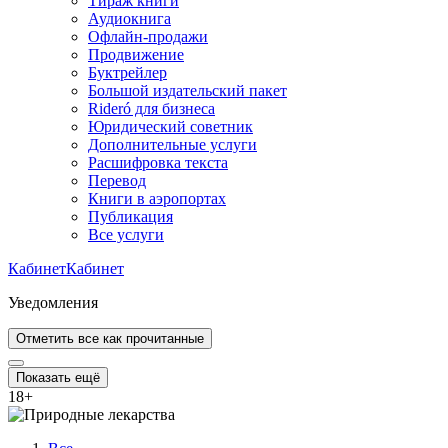
Тираж книги
Аудиокнига
Офлайн-продажи
Продвижение
Буктрейлер
Большой издательский пакет
Rideró для бизнеса
Юридический советник
Дополнительные услуги
Расшифровка текста
Перевод
Книги в аэропортах
Публикация
Все услуги
Кабинет
Кабинет
Уведомления
Отметить все как прочитанные
Показать ещё
18
+