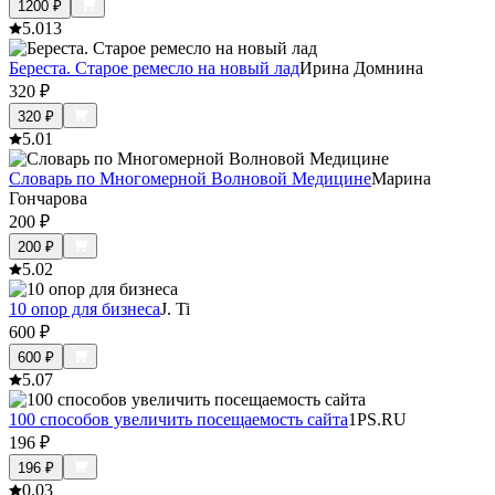
1200
₽
5.0
13
Береста. Старое ремесло на новый лад
Ирина Домнина
320
₽
320
₽
5.0
1
Словарь по Многомерной Волновой Медицине
Марина
Гончарова
200
₽
200
₽
5.0
2
10 опор для бизнеса
J. Ti
600
₽
600
₽
5.0
7
100 способов увеличить посещаемость сайта
1PS.RU
196
₽
196
₽
0.0
3