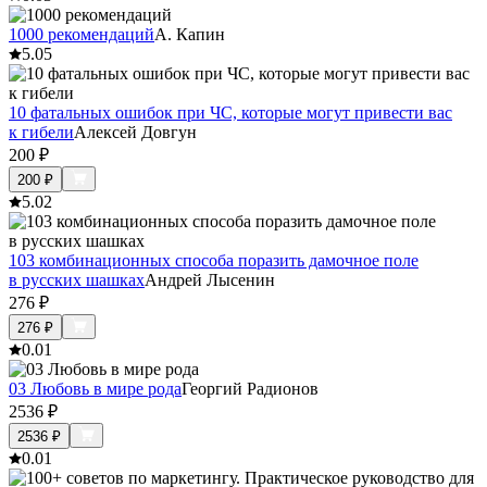
1000 рекомендаций
А. Капин
5.0
5
10 фатальных ошибок при ЧС, которые могут привести вас
к гибели
Алексей Довгун
200
₽
200
₽
5.0
2
103 комбинационных способа поразить дамочное поле
в русских шашках
Андрей Лысенин
276
₽
276
₽
0.0
1
03 Любовь в мире рода
Георгий Радионов
2536
₽
2536
₽
0.0
1