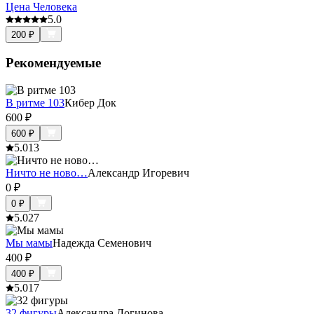
Цена Человека
5.0
200
₽
Рекомендуемые
В ритме 103
Кибер Док
600
₽
600
₽
5.0
13
Ничто не ново…
Александр Игоревич
0
₽
0
₽
5.0
27
Мы мамы
Надежда Семенович
400
₽
400
₽
5.0
17
32 фигуры
Александра Логинова