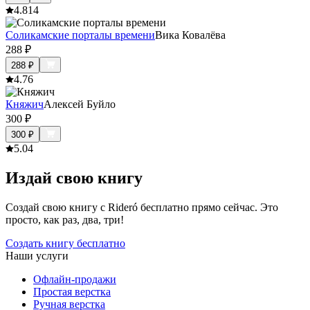
4.8
14
Соликамские порталы времени
Вика Ковалёва
288
₽
288
₽
4.7
6
Княжич
Алексей Буйло
300
₽
300
₽
5.0
4
Издай свою книгу
Создай свою книгу с Rideró бесплатно прямо сейчас. Это
просто, как раз, два, три!
Создать книгу бесплатно
Наши услуги
Офлайн-продажи
Простая верстка
Ручная верстка