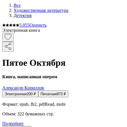
Все
Художественная литература
Детектив
5.0
55
Оценить
Электронная книга
Пятое Октября
Книга, написанная опером
Александр Кириллов
Электронная
200
₽
Печатная
973
₽
Формат:
epub, fb2, pdfRead, mobi
Объем:
322
бумажных стр.
Подробнее