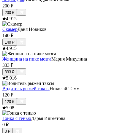
200
₽
200
₽
4.9
15
Скамер
Даня Новиков
140
₽
140
₽
4.9
15
Женщина на пике мозга
Мария Микулина
333
₽
333
₽
5.0
16
Водитель рыжей таксы
Николай Тамм
120
₽
120
₽
5.0
8
Гонка с тенью
Дарья Ишметова
0
₽
0
₽