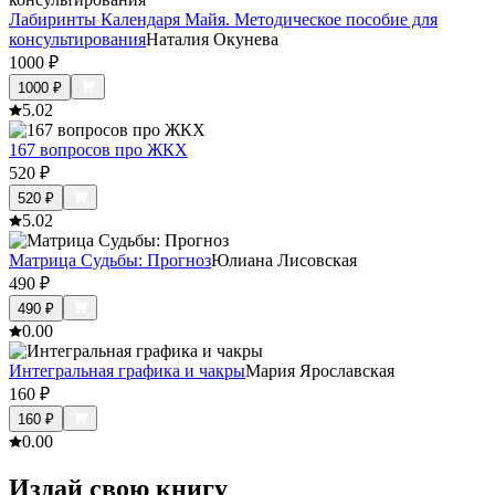
Лабиринты Календаря Майя. Методическое пособие для
консультирования
Наталия Окунева
1000
₽
1000
₽
5.0
2
167 вопросов про ЖКХ
520
₽
520
₽
5.0
2
Матрица Судьбы: Прогноз
Юлиана Лисовская
490
₽
490
₽
0.0
0
Интегральная графика и чакры
Мария Ярославская
160
₽
160
₽
0.0
0
Издай свою книгу