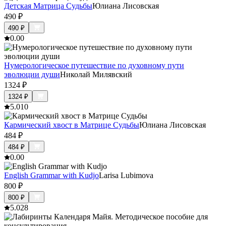
Детская Матрица Судьбы
Юлиана Лисовская
490
₽
490
₽
0.0
0
Нумерологическое путешествие по духовному пути
эволюции души
Николай Милявский
1324
₽
1324
₽
5.0
10
Кармический хвост в Матрице Судьбы
Юлиана Лисовская
484
₽
484
₽
0.0
0
English Grammar with Kudjo
Larisa Lubimova
800
₽
800
₽
5.0
28