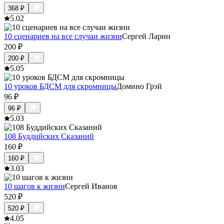
368
₽
5.0
2
10 сценариев на все случаи жизни
Сергей Ларин
200
₽
200
₽
5.0
5
10 уроков БДСМ для скромницы
Домино Грэй
96
₽
96
₽
5.0
3
108 Буддийских Сказаний
160
₽
160
₽
3.0
3
10 шагов к жизни
Сергей Иванов
520
₽
520
₽
4.0
5