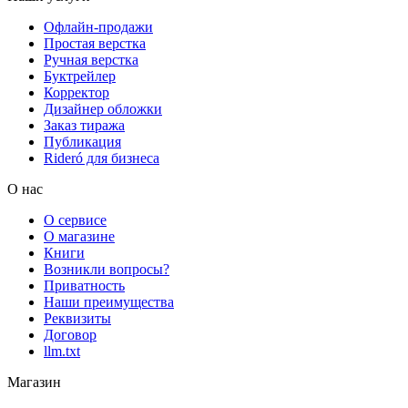
Офлайн-продажи
Простая верстка
Ручная верстка
Буктрейлер
Корректор
Дизайнер обложки
Заказ тиража
Публикация
Rideró для бизнеса
О нас
О сервисе
О магазине
Книги
Возникли вопросы?
Приватность
Наши преимущества
Реквизиты
Договор
llm.txt
Магазин