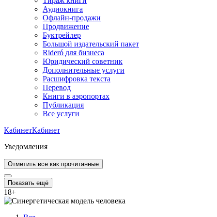
Тираж книги
Аудиокнига
Офлайн-продажи
Продвижение
Буктрейлер
Большой издательский пакет
Rideró для бизнеса
Юридический советник
Дополнительные услуги
Расшифровка текста
Перевод
Книги в аэропортах
Публикация
Все услуги
Кабинет
Кабинет
Уведомления
Отметить все как прочитанные
Показать ещё
18
+