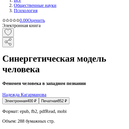
Все
Общественные науки
Психология
0.0
0
Оценить
Электронная книга
Синергетическая модель
человека
Феномен человека в западном познании
Надежда Кагарманова
Электронная
400
₽
Печатная
852
₽
Формат:
epub, fb2, pdfRead, mobi
Объем:
288
бумажных стр.