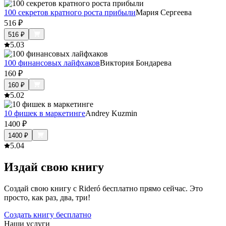
100 секретов кратного роста прибыли
Мария Сергеева
516
₽
516
₽
5.0
3
100 финансовых лайфхаков
Виктория Бондарева
160
₽
160
₽
5.0
2
10 фишек в маркетинге
Andrey Kuzmin
1400
₽
1400
₽
5.0
4
Издай свою книгу
Создай свою книгу с Rideró бесплатно прямо сейчас. Это
просто, как раз, два, три!
Создать книгу бесплатно
Наши услуги