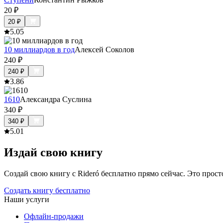
20
₽
20
₽
5.0
5
10 миллиардов в год
Алексей Соколов
240
₽
240
₽
3.8
6
1610
Александра Суслина
340
₽
340
₽
5.0
1
Издай свою книгу
Создай свою книгу с Rideró бесплатно прямо сейчас. Это просто,
Создать книгу бесплатно
Наши услуги
Офлайн-продажи