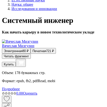
Естественные науки
Наука: общее
Исследования и инновации
Системный инженер
Как начать карьеру в новом технологическом укладе
Вячеслав Мизгулин
Электронная
80
₽
Печатная
721
₽
Читать фрагмент
Купить
Объем:
178
бумажных стр.
Формат:
epub, fb2, pdfRead, mobi
Подробнее
0.0
0
Оценить