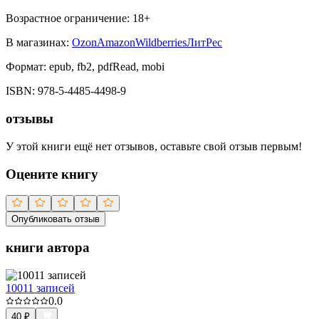
Возрастное ограничение:
18
+
В магазинах:
Ozon
Amazon
Wildberries
ЛитРес
Формат:
epub, fb2, pdfRead, mobi
ISBN:
978-5-4485-4498-9
отзывы
У этой книги ещё нет отзывов, оставьте свой отзыв первым!
Оцените книгу
Опубликовать отзыв
книги автора
10011 записей
0.0
40
₽