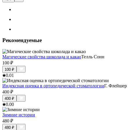
Рекомендуемые
Магические свойства шоколада и какао
Телль Сонн
100
₽
100
₽
0.0
1
Индексная оценка в ортопедической стоматологии
Г. Флейшер
400
₽
400
₽
0.0
0
Зимние истории
480
₽
480
₽