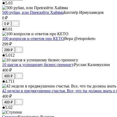
5.0
3
500 рубаи, или Превзойти Хайяма
Бахтиёр Ирмухамедов
0
₽
0
₽
0.0
1
100 вопросов и ответов про КЕТО
Вера @etoproketo
299
₽
299
₽
5.0
12
10 шагов к успешному бизнес-тренингу
Руслан Калимуллин
400
₽
400
₽
4.7
11
42 недели в предвкушении счастья. Все, что ты должна знать о
400
₽
400
₽
5.0
2
Ступени
Константин Рыжков