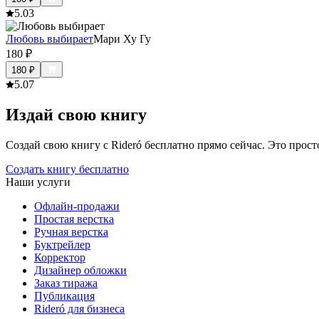
5.0
3
Любовь выбирает
Мари Ху Гу
180
₽
180
₽
5.0
7
Издай свою книгу
Создай свою книгу с Rideró бесплатно прямо сейчас. Это просто,
Создать книгу бесплатно
Наши услуги
Офлайн-продажи
Простая верстка
Ручная верстка
Буктрейлер
Корректор
Дизайнер обложки
Заказ тиража
Публикация
Rideró для бизнеса