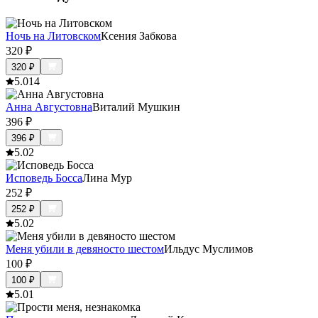
Ночь на Литовском
Ксения Забкова
320
₽
320
₽
5.0
14
Анна Августовна
Виталий Мушкин
396
₽
396
₽
5.0
2
Исповедь Босса
Лина Мур
252
₽
252
₽
5.0
2
Меня убили в девяносто шестом
Ильдус Муслимов
100
₽
100
₽
5.0
1