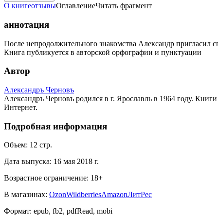
О книге
отзывы
Оглавление
Читать фрагмент
аннотация
После непродолжительного знакомства Александр пригласил с
Книга публикуется в авторской орфографии и пунктуации
Автор
Александръ Черновъ
Александръ Черновъ родился в г. Ярославль в 1964 году. Книги 
Интернет.
Подробная информация
Объем:
12
стр.
Дата выпуска:
16 мая 2018 г.
Возрастное ограничение:
18
+
В магазинах:
Ozon
Wildberries
Amazon
ЛитРес
Формат:
epub, fb2, pdfRead, mobi