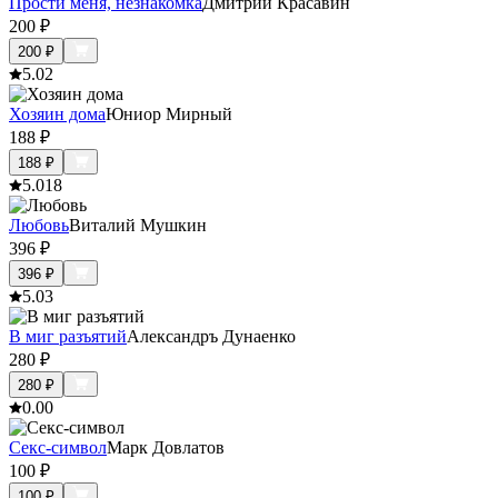
Прости меня, незнакомка
Дмитрий Красавин
200
₽
200
₽
5.0
2
Хозяин дома
Юниор Мирный
188
₽
188
₽
5.0
18
Любовь
Виталий Мушкин
396
₽
396
₽
5.0
3
В миг разъятий
Александръ Дунаенко
280
₽
280
₽
0.0
0
Секс-символ
Марк Довлатов
100
₽
100
₽