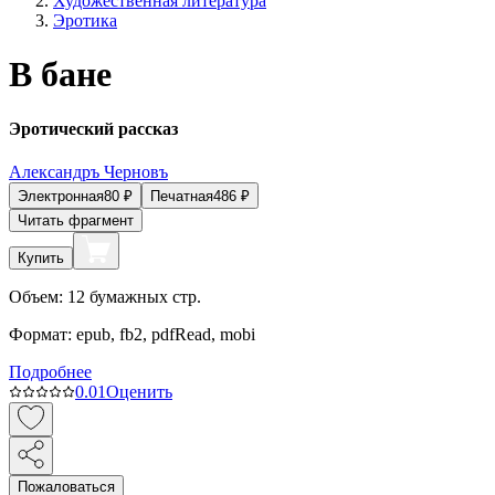
Художественная литература
Эротика
В бане
Эротический рассказ
Александръ Черновъ
Электронная
80
₽
Печатная
486
₽
Читать фрагмент
Купить
Объем:
12
бумажных стр.
Формат:
epub, fb2, pdfRead, mobi
Подробнее
0.0
1
Оценить
Пожаловаться