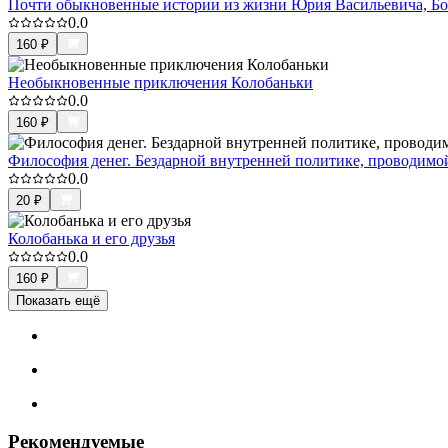
Почти обыкновенные истории из жизни Юрия Васильевича, Бо
0.0
160
₽
Необыкновенные приключения Колобаньки
0.0
160
₽
Философия денег. Бездарной внутренней политике, проводимо
0.0
20
₽
Колобанька и его друзья
0.0
160
₽
Показать ещё
Рекомендуемые