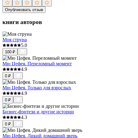
Опубликовать отзыв
книги авторов
Моя струна
5.0
100
₽
Мю Цефея. Переломный момент
4.9
0
₽
Мю Цефея. Только для взрослых
4.9
0
₽
Бизнес-фэнтези и другие истории
4.3
0
₽
Мю Цефея. Дикий домашний зверь