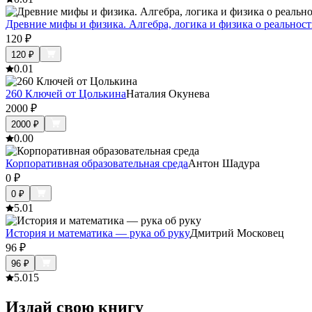
Древние мифы и физика. Алгебра, логика и физика о реальнос
120
₽
120
₽
0.0
1
260 Ключей от Цолькина
Наталия Окунева
2000
₽
2000
₽
0.0
0
Корпоративная образовательная среда
Антон Шадура
0
₽
0
₽
5.0
1
История и математика — рука об руку
Дмитрий Московец
96
₽
96
₽
5.0
15
Издай свою книгу