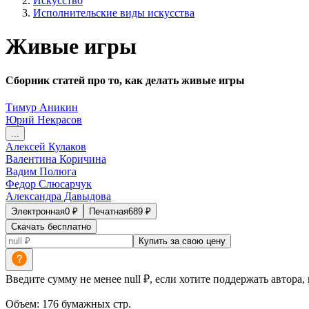
Искусство
Исполнительские виды искусства
Живые игры
Сборник статей про то, как делать живые игры
Тимур Аникин
Юрий Некрасов
...
Алексей Кулаков
Валентина Коричина
Вадим Полюга
Федор Слюсарчук
Александра Давыдова
Электронная
0
₽
Печатная
689
₽
Скачать бесплатно
Купить за свою цену
Введите сумму не менее null ₽, если хотите поддержать автора,
Объем:
176
бумажных стр.