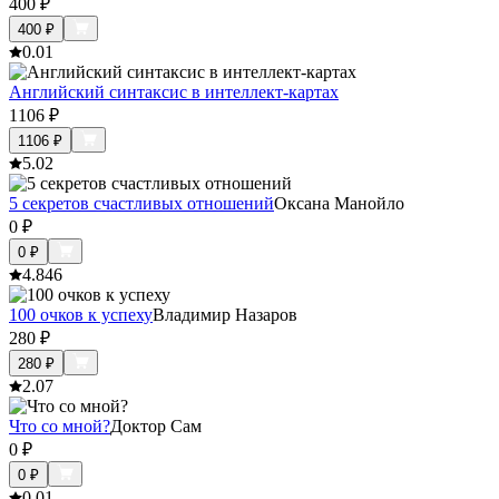
400
₽
400
₽
0.0
1
Английский синтаксис в интеллект-картах
1106
₽
1106
₽
5.0
2
5 секретов счастливых отношений
Оксана Манойло
0
₽
0
₽
4.8
46
100 очков к успеху
Владимир Назаров
280
₽
280
₽
2.0
7
Что со мной?
Доктор Сам
0
₽
0
₽
0.0
1