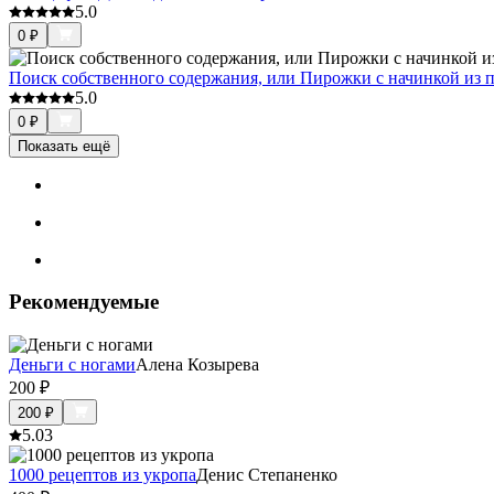
5.0
0
₽
Поиск собственного содержания, или Пирожки с начинкой из 
5.0
0
₽
Показать ещё
Рекомендуемые
Деньги с ногами
Алена Козырева
200
₽
200
₽
5.0
3
1000 рецептов из укропа
Денис Степаненко