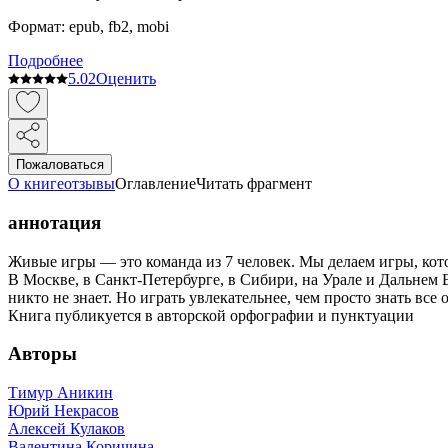
Формат:
epub, fb2, mobi
Подробнее
5.0
2
Оценить
Пожаловаться
О книге
отзывы
Оглавление
Читать фрагмент
аннотация
Живые игры — это команда из 7 человек. Мы делаем игры, кот
В Москве, в Санкт-Петербурге, в Сибири, на Урале и Дальнем 
никто не знает. Но играть увлекательнее, чем просто знать все 
Книга публикуется в авторской орфографии и пунктуации
Авторы
Тимур Аникин
Юрий Некрасов
Алексей Кулаков
Валентина Коричина