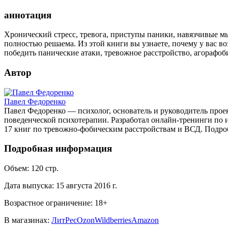
аннотация
Хронический стресс, тревога, приступы паники, навязчивые мы
полностью решаема. Из этой книги вы узнаете, почему у вас в
победить панические атаки, тревожное расстройство, агорафо
Автор
Павел Федоренко
Павел Федоренко — психолог, основатель и руководитель про
поведенческой психотерапии. Разработал онлайн-тренинги по и
17 книг по тревожно-фобическим расстройствам и ВСД. Подроб
Подробная информация
Объем:
120
стр.
Дата выпуска:
15 августа 2016 г.
Возрастное ограничение:
18
+
В магазинах:
ЛитРес
Ozon
Wildberries
Amazon