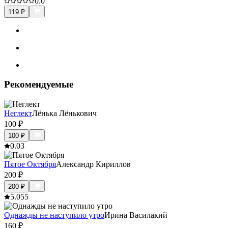
0.0
119
₽
Рекомендуемые
Неглект
Лёнька Лёнькович
100
₽
100
₽
0.0
3
Пятое Октября
Александр Кириллов
200
₽
200
₽
5.0
55
Однажды не наступило утро
Ирина Василакий
160
₽