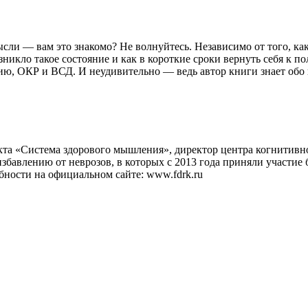
сли — вам это знакомо? Не волнуйтесь. Независимо от того, ка
озникло такое состояние и как в короткие сроки вернуть себя 
бию, ОКР и ВСД. И неудивительно — ведь автор книги знает обо
екта «Система здорового мышления», директор центра когнитив
збавлению от неврозов, в которых с 2013 года приняли участие 
ности на официальном сайте: www.fdrk.ru