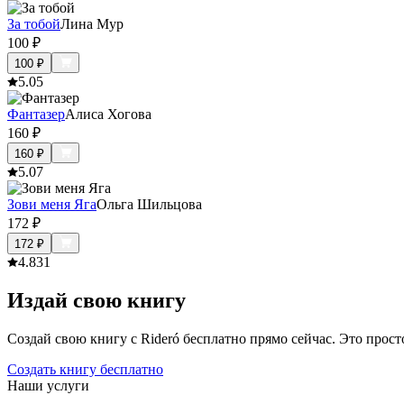
За тобой
Лина Мур
100
₽
100
₽
5.0
5
Фантазер
Алиса Хогова
160
₽
160
₽
5.0
7
Зови меня Яга
Ольга Шильцова
172
₽
172
₽
4.8
31
Издай свою книгу
Создай свою книгу с Rideró бесплатно прямо сейчас. Это просто,
Создать книгу бесплатно
Наши услуги