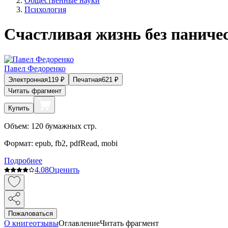
Общественные науки
Психология
Счастливая жизнь без паничес
Павел Федоренко
Электронная
119
₽
Печатная
621
₽
Читать фрагмент
Купить
Объем:
120
бумажных стр.
Формат:
epub, fb2, pdfRead, mobi
Подробнее
4.0
8
Оценить
Пожаловаться
О книге
отзывы
Оглавление
Читать фрагмент