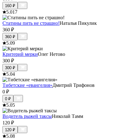
160
₽
5.0
17
Статины пить не страшно!
Наталья Пикулик
360
₽
360
₽
5.0
9
Критерий мерки
Олег Нетово
300
₽
300
₽
5.0
4
Тибетские «евангелия»
Дмитрий Трифонов
0
₽
0
₽
5.0
5
Водитель рыжей таксы
Николай Тамм
120
₽
120
₽
5.0
8